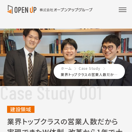
ホーム
Case Study
業界トップクラスの営業⼈数だから実現できたW体制。改⾰から1年で⼤きな成果を達成！
Case Study 001
建設領域
業界トップクラスの営業⼈数だから
実現できたW体制。
改⾰から1年で⼤