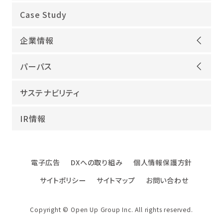
オープンアップグループが選ばれる理由
Case Study
機電領域
企業情報
ITインフラ
ごあいさつ
IT開発
パーパス
会社概要
建設領域
当社グループのパーパス
サステナビリティ
沿革
海外領域
パーパス実現への取り組み
役員紹介
教育・人材紹介
IR情報
幸せな仕事総合研究所
グループ企業
障害者雇用
パーパスサポーター
数字でみるオープンアップグループ
エンジニアインタビュー
電子広告
DXへの取り組み
個人情報保護方針
エンジニアデータ
サイトポリシー
サイトマップ
お問い合わせ
DXへの取り組み
ファクトブック
Copyright © Open Up Group Inc. All rights reserved.