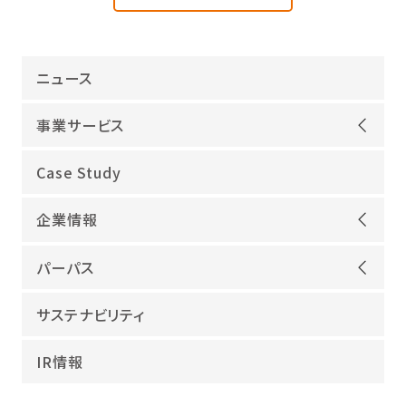
ニュース
事業サービス
オープンアップグループが選ばれる理由
Case Study
機電領域
企業情報
ITインフラ
ごあいさつ
IT開発
パーパス
会社概要
建設領域
当社グループのパーパス
サステナビリティ
沿革
海外領域
パーパス実現への取り組み
役員紹介
教育・人材紹介
IR情報
幸せな仕事総合研究所
グループ企業
障害者雇用
パーパスサポーター