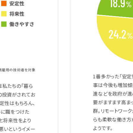
期雇用の技術者を対象
1番多かった「安定
事は今後も増加傾向
は私たちの「暮ら
進などを政府が進
の投資がされてお
要がますます高ま
定性はもちろん、
群。リモートワー
手に職をつけた
らも柔軟な働き方
性と将来性をより
ようです。
悪いというイメー