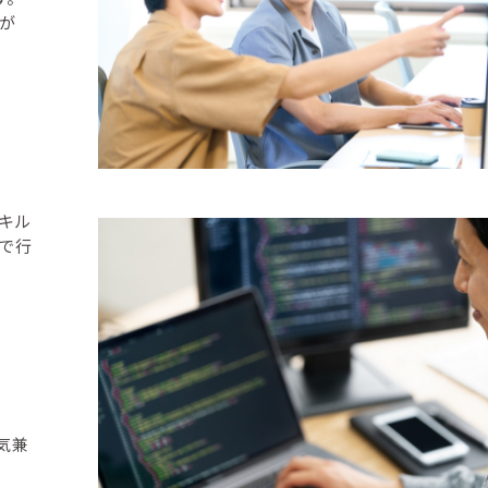
が
スキル
で行
気兼