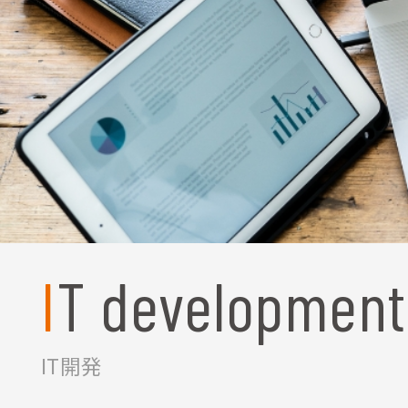
IT development
IT開発