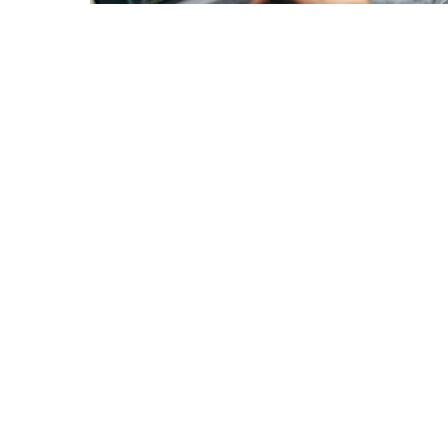
Case
企業情報
Study
ープが選ば
ごあいさつ
会社概要
沿革
役員紹介
グループ企業
数字でみるオープンアップ
グループ
エンジニアデータ
DXへの取り組み
ファクトブック