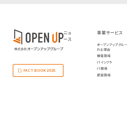
ニュ
事業サービス
ース
オープンアップグル
れる理由
機電領域
ITインフラ
IT開発
FACT BOOK 2026
建設領域
海外領域
採用ブランドサイト
教育・人材紹介
障害者雇用
電子広告
DXへの取り組み
個人情報保護方針
サイトポリシー
サイト