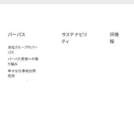
パーパス
サステナビリ
IR情
ティ
報
当社グループのパー
パス
パーパス実現への取
り組み
幸せな仕事総合研
究所
パーパスサポーター
エンジニアインタビ
ュー