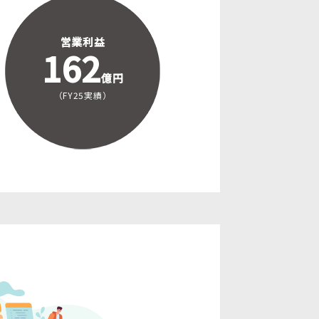
営業利益
162
億円
（FY25実績）