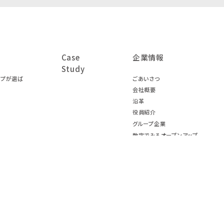
Case
企業情報
Study
ープが選ば
ごあいさつ
会社概要
沿革
役員紹介
グループ企業
数字でみるオープンアップ
グループ
エンジニアデータ
DXへの取り組み
ファクトブック
社名・ロゴ
マップ
お問い合わせ