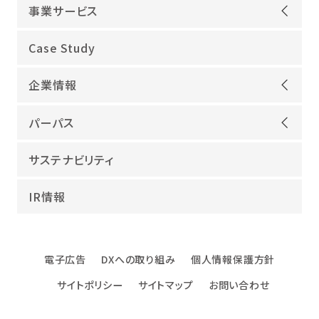
事業サービス
オープンアップグループが選ばれる理由
Case Study
機電領域
企業情報
ITインフラ
ごあいさつ
IT開発
パーパス
会社概要
建設領域
当社グループのパーパス
サステナビリティ
沿革
海外領域
パーパス実現への取り組み
役員紹介
教育・人材紹介
IR情報
幸せな仕事総合研究所
グループ企業
障害者雇用
パーパスサポーター
数字でみるオープンアップグループ
エンジニアインタビュー
電子広告
DXへの取り組み
個人情報保護方針
エンジニアデータ
サイトポリシー
サイトマップ
お問い合わせ
DXへの取り組み