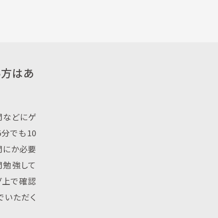
い方はあ
間などにゲ
5分でも10
間にか必要
間勉強して
グ上で確認
でいただく