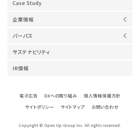
Case Study
機電領域
企業情報
ITインフラ
ごあいさつ
IT開発
パーパス
会社概要
建設領域
当社グループのパーパス
サステナビリティ
沿革
海外領域
パーパス実現への取り組み
役員紹介
教育・人材紹介
IR情報
幸せな仕事総合研究所
グループ企業
障害者雇用
パーパスサポーター
数字でみるオープンアップグループ
エンジニアインタビュー
電子広告
DXへの取り組み
個人情報保護方針
エンジニアデータ
サイトポリシー
サイトマップ
お問い合わせ
DXへの取り組み
ファクトブック
Copyright © Open Up Group Inc. All rights reserved.
社名・ロゴ