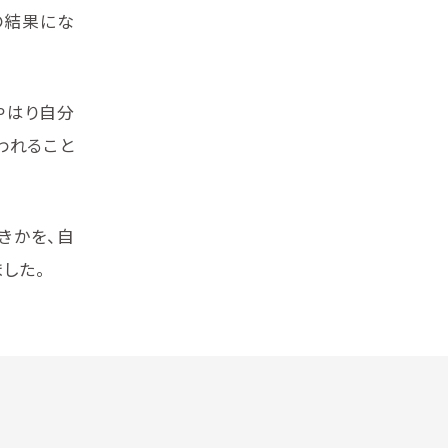
の結果にな
やはり自分
われること
きかを、自
した。