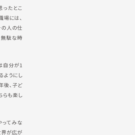
思ったとこ
職場には、
その人の仕
て無駄な時
。
は自分が1
るようにし
年後、子ど
ちらも楽し
やってみな
世界が広が