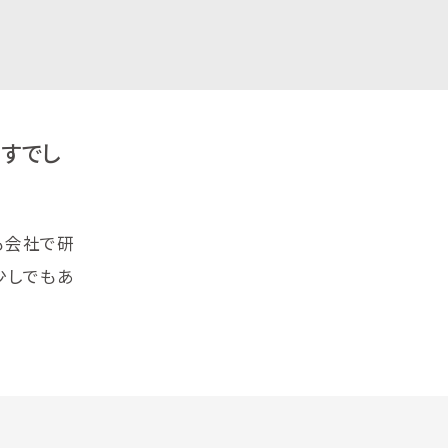
ますでし
も会社で研
少しでもあ