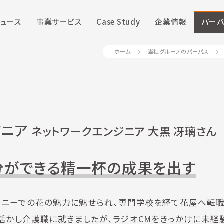
ニュース
事業サービス
Case Study
企業情報
パーパ
ホーム
当社グループのパーパス
ジニア
ネットワークエンジニア 大黒 冴璃さん
分ができる精一杯の成果を出す
モニーでの花の魅力に魅せられ、専門学校を経て花屋へ転職
活かし介護職に就きましたが、ラジオCMをきっかけに未経