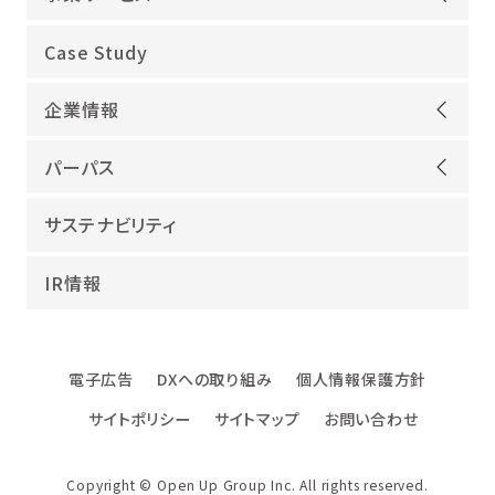
オープンアップグループが選ばれる理由
Case Study
機電領域
企業情報
ITインフラ
ごあいさつ
IT開発
パーパス
会社概要
建設領域
当社グループのパーパス
サステナビリティ
沿革
海外領域
パーパス実現への取り組み
役員紹介
教育・人材紹介
IR情報
幸せな仕事総合研究所
グループ企業
障害者雇用
パーパスサポーター
数字でみるオープンアップグループ
エンジニアインタビュー
電子広告
DXへの取り組み
個人情報保護方針
エンジニアデータ
サイトポリシー
サイトマップ
お問い合わせ
DXへの取り組み
ファクトブック
Copyright © Open Up Group Inc. All rights reserved.