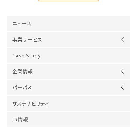
ニュース
事業サービス
オープンアップグループが選ばれる理由
Case Study
機電領域
企業情報
ITインフラ
ごあいさつ
IT開発
パーパス
会社概要
建設領域
当社グループのパーパス
サステナビリティ
沿革
海外領域
パーパス実現への取り組み
役員紹介
教育・人材紹介
IR情報
幸せな仕事総合研究所
グループ企業
障害者雇用
パーパスサポーター