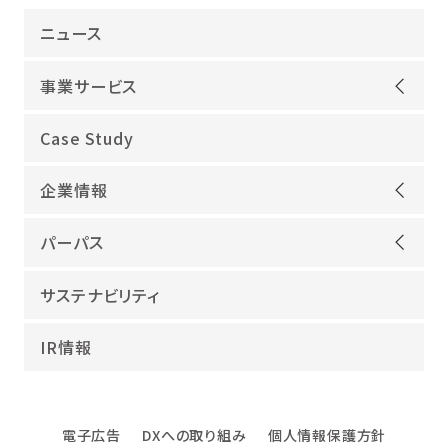
ニュース
事業サービス
オープンアップグループが選ばれる理由
Case Study
機電領域
企業情報
ITインフラ
ごあいさつ
IT開発
パーパス
会社概要
建設領域
当社グループのパーパス
サステナビリティ
沿革
海外領域
パーパス実現への取り組み
役員紹介
教育・人材紹介
IR情報
幸せな仕事総合研究所
グループ企業
障害者雇用
パーパスサポーター
数字でみるオープンアップグループ
エンジニアインタビュー
電子広告
DXへの取り組み
個人情報保護方針