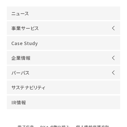
ニュース
事業サービス
オープンアップグループが選ばれる理由
Case Study
機電領域
企業情報
ITインフラ
ごあいさつ
IT開発
パーパス
会社概要
建設領域
当社グループのパーパス
サステナビリティ
沿革
海外領域
パーパス実現への取り組み
役員紹介
教育・人材紹介
IR情報
幸せな仕事総合研究所
グループ企業
障害者雇用
パーパスサポーター
数字でみるオープンアップグループ
エンジニアインタビュー