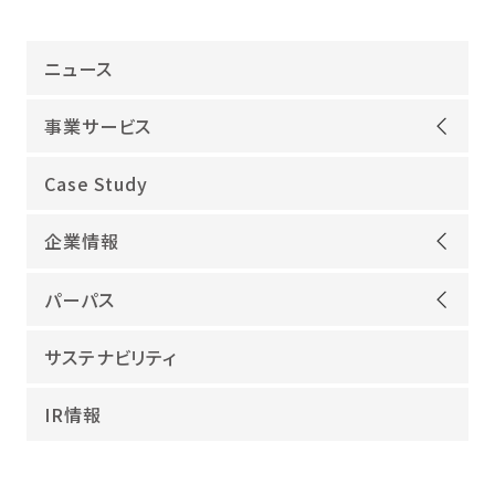
ニュース
事業サービス
オープンアップグループが選ばれる理由
Case Study
機電領域
企業情報
ITインフラ
ごあいさつ
IT開発
パーパス
会社概要
建設領域
当社グループのパーパス
サステナビリティ
沿革
海外領域
パーパス実現への取り組み
役員紹介
教育・人材紹介
IR情報
幸せな仕事総合研究所
グループ企業
障害者雇用
パーパスサポーター
数字でみるオープンアップグループ