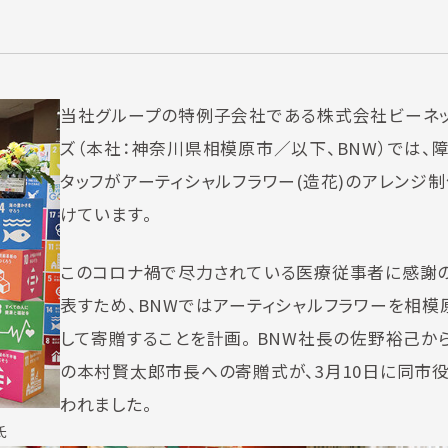
当社グループの特例子会社である株式会社ビーネッ
ズ（本社：神奈川県相模原市／以下、BNW）では、
タッフがアーティシャルフラワー(造花)のアレンジ
けています。
このコロナ禍で尽力されている医療従事者に感謝
表すため、BNWではアーティシャルフラワーを相模
して寄贈することを計画。 BNW社長の佐野裕己か
の本村賢太郎市長への寄贈式が、3月10日に同市
われました。
氏