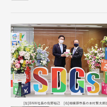
[左]BNW社長の佐野裕己 [右]相模原市長の本村賢太郎