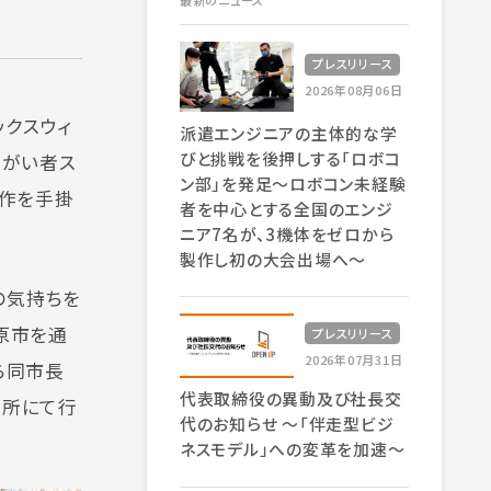
最新のニュース
プレスリリース
2026年08月06日
クスウィ
派遣エンジニアの主体的な学
びと挑戦を後押しする「ロボコ
障がい者ス
ン部」を発足～ロボコン未経験
制作を手掛
者を中心とする全国のエンジ
ニア7名が、3機体をゼロから
製作し初の大会出場へ～
の気持ちを
原市を通
プレスリリース
2026年07月31日
ら同市長
代表取締役の異動及び社長交
役所にて行
代のお知らせ 〜「伴走型ビジ
ネスモデル」への変革を加速〜