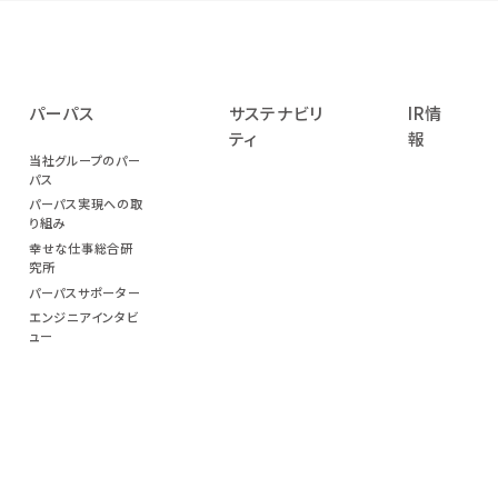
パーパス
サステナビリ
IR情
ティ
報
当社グループのパー
パス
パーパス実現への取
り組み
幸せな仕事総合研
究所
パーパスサポーター
エンジニアインタビ
ュー