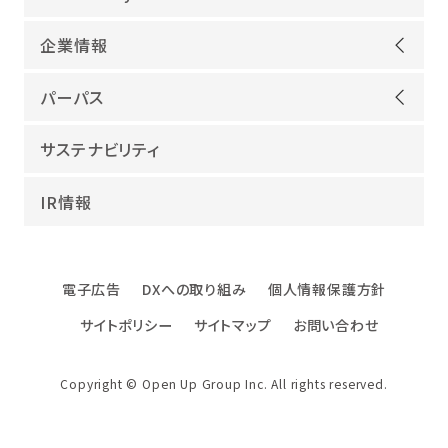
機電領域
企業情報
ITインフラ
ごあいさつ
IT開発
パーパス
会社概要
建設領域
当社グループのパーパス
サステナビリティ
沿革
海外領域
パーパス実現への取り組み
役員紹介
教育・人材紹介
IR情報
幸せな仕事総合研究所
グループ企業
障害者雇用
パーパスサポーター
数字でみるオープンアップグループ
エンジニアインタビュー
電子広告
DXへの取り組み
個人情報保護方針
エンジニアデータ
サイトポリシー
サイトマップ
お問い合わせ
DXへの取り組み
ファクトブック
Copyright © Open Up Group Inc. All rights reserved.
社名・ロゴ