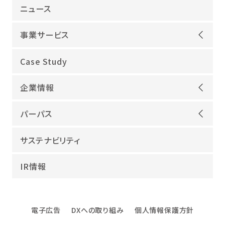
ニュース
事業サービス
オープンアップグループが選ばれる理由
Case Study
機電領域
企業情報
ITインフラ
ごあいさつ
IT開発
パーパス
会社概要
建設領域
当社グループのパーパス
サステナビリティ
沿革
海外領域
パーパス実現への取り組み
役員紹介
教育・人材紹介
IR情報
幸せな仕事総合研究所
グループ企業
障害者雇用
パーパスサポーター
数字でみるオープンアップグループ
エンジニアインタビュー
電子広告
DXへの取り組み
個人情報保護方針
エンジニアデータ