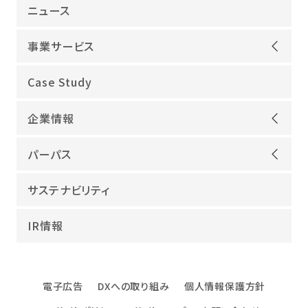
ニュース
事業サービス
オープンアップグループが選ばれる理由
Case Study
機電領域
企業情報
ITインフラ
ごあいさつ
IT開発
パーパス
会社概要
建設領域
当社グループのパーパス
サステナビリティ
沿革
海外領域
パーパス実現への取り組み
役員紹介
教育・人材紹介
IR情報
幸せな仕事総合研究所
グループ企業
障害者雇用
パーパスサポーター
数字でみるオープンアップグループ
エンジニアインタビュー
電子広告
DXへの取り組み
個人情報保護方針
エンジニアデータ