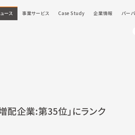
ニュース
事業サービス
Case Study
企業情報
パーパ
増配企業:第35位」にランク