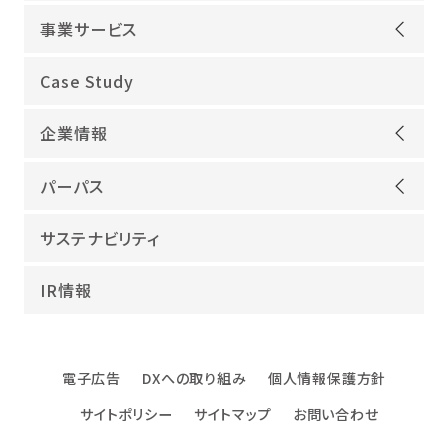
事業サービス
オープンアップグループが選ばれる理由
Case Study
機電領域
企業情報
ITインフラ
ごあいさつ
IT開発
パーパス
会社概要
建設領域
当社グループのパーパス
サステナビリティ
沿革
海外領域
パーパス実現への取り組み
役員紹介
教育・人材紹介
IR情報
幸せな仕事総合研究所
グループ企業
障害者雇用
パーパスサポーター
数字でみるオープンアップグループ
エンジニアインタビュー
電子広告
DXへの取り組み
個人情報保護方針
エンジニアデータ
サイトポリシー
サイトマップ
お問い合わせ
DXへの取り組み