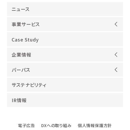
ニュース
事業サービス
オープンアップグループが選ばれる理由
Case Study
機電領域
企業情報
ITインフラ
ごあいさつ
IT開発
パーパス
会社概要
建設領域
当社グループのパーパス
サステナビリティ
沿革
海外領域
パーパス実現への取り組み
役員紹介
教育・人材紹介
IR情報
幸せな仕事総合研究所
グループ企業
障害者雇用
パーパスサポーター
数字でみるオープンアップグループ
エンジニアインタビュー
電子広告
DXへの取り組み
個人情報保護方針
エンジニアデータ