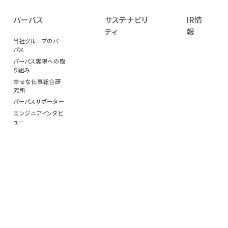
パーパス
サステナビリ
IR情
ティ
報
当社グループのパー
パス
パーパス実現への取
り組み
幸せな仕事総合研
究所
パーパスサポーター
エンジニアインタビ
ュー