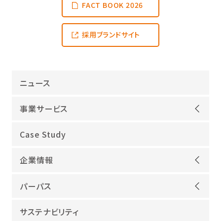
FACT BOOK 2026
採用ブランドサイト
ニュース
事業サービス
オープンアップグループが選ばれる理由
Case Study
機電領域
企業情報
ITインフラ
ごあいさつ
IT開発
パーパス
会社概要
建設領域
当社グループのパーパス
サステナビリティ
沿革
海外領域