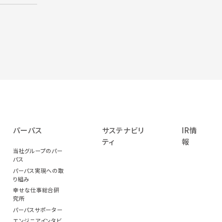
パーパス
サステナビリ
IR情
ティ
報
当社グループのパー
パス
パーパス実現への取
り組み
幸せな仕事総合研
究所
パーパスサポーター
エンジニアインタビ