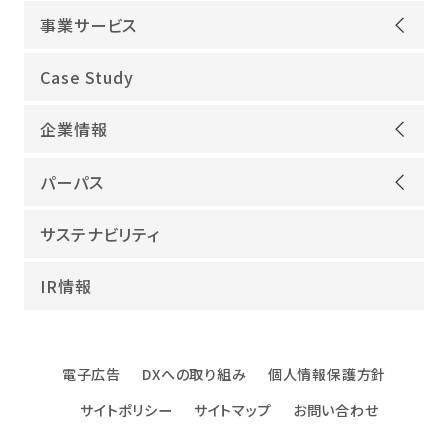
事業サービス
オープンアップグループが選ばれる理由
Case Study
機電領域
企業情報
ITインフラ
ごあいさつ
IT開発
パーパス
会社概要
建設領域
当社グループのパーパス
サステナビリティ
沿革
海外領域
パーパス実現への取り組み
役員紹介
教育・人材紹介
IR情報
幸せな仕事総合研究所
グループ企業
障害者雇用
パーパスサポーター
数字でみるオープンアップグループ
エンジニアインタビュー
電子広告
DXへの取り組み
個人情報保護方針
エンジニアデータ
サイトポリシー
サイトマップ
お問い合わせ
DXへの取り組み