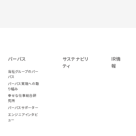
パーパス
サステナビリ
IR情
ティ
報
当社グループのパー
パス
パーパス実現への取
り組み
幸せな仕事総合研
究所
パーパスサポーター
エンジニアインタビ
ュー