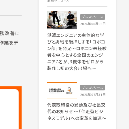
最新のニュース
プレスリリース
2026年08月06日
業務改善に
派遣エンジニアの主体的な学
びと挑戦を後押しする「ロボコ
作業をデ
ン部」を発足～ロボコン未経験
。
者を中心とする全国のエンジ
ニア7名が、3機体をゼロから
製作し初の大会出場へ～
プレスリリース
2026年07月31日
代表取締役の異動及び社長交
代のお知らせ 〜「伴走型ビジ
ネスモデル」への変革を加速〜