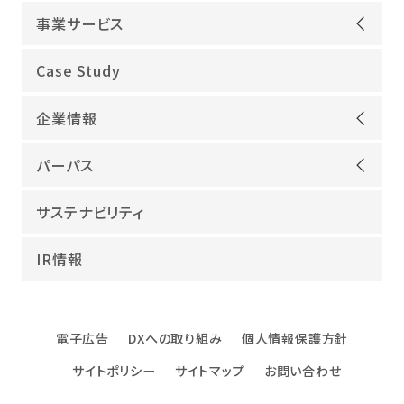
事業サービス
オープンアップグループが選ばれる理由
Case Study
機電領域
企業情報
ITインフラ
ごあいさつ
IT開発
パーパス
会社概要
建設領域
当社グループのパーパス
サステナビリティ
沿革
海外領域
パーパス実現への取り組み
役員紹介
教育・人材紹介
IR情報
幸せな仕事総合研究所
グループ企業
障害者雇用
パーパスサポーター
数字でみるオープンアップグループ
エンジニアインタビュー
電子広告
DXへの取り組み
個人情報保護方針
エンジニアデータ
サイトポリシー
サイトマップ
お問い合わせ
DXへの取り組み