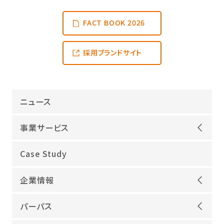
FACT BOOK 2026
採用ブランドサイト
ニュース
事業サービス
オープンアップグループが選ばれる理由
Case Study
機電領域
企業情報
ITインフラ
ごあいさつ
IT開発
パーパス
会社概要
建設領域