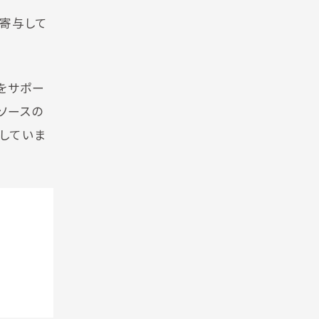
に寄与して
アをサポー
ンソースの
動していま