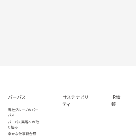
パーパス
サステナビリ
IR情
ティ
報
当社グループのパー
パス
パーパス実現への取
り組み
幸せな仕事総合研