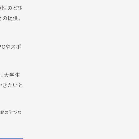
能性のとび
材の提供、
POやスポ
業、大学生
いきたいと
考や行動の学びな