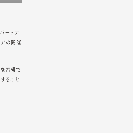
やパートナ
リアの開催
識を習得で
出すること