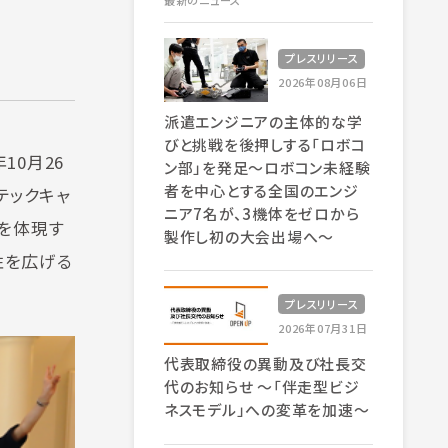
最新のニュース
プレスリリース
2026年08月06日
派遣エンジニアの主体的な学
びと挑戦を後押しする「ロボコ
10月26
ン部」を発足～ロボコン未経験
者を中心とする全国のエンジ
テックキャ
ニア7名が、3機体をゼロから
」を体現す
製作し初の大会出場へ～
性を広げる
プレスリリース
2026年07月31日
代表取締役の異動及び社長交
代のお知らせ 〜「伴走型ビジ
ネスモデル」への変革を加速〜