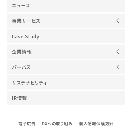
ニュース
事業サービス
オープンアップグループが選ばれる理由
Case Study
機電領域
企業情報
ITインフラ
ごあいさつ
IT開発
パーパス
会社概要
建設領域
当社グループのパーパス
サステナビリティ
沿革
海外領域
パーパス実現への取り組み
役員紹介
教育・人材紹介
IR情報
幸せな仕事総合研究所
グループ企業
障害者雇用
パーパスサポーター
数字でみるオープンアップグループ
エンジニアインタビュー
電子広告
DXへの取り組み
個人情報保護方針
エンジニアデータ