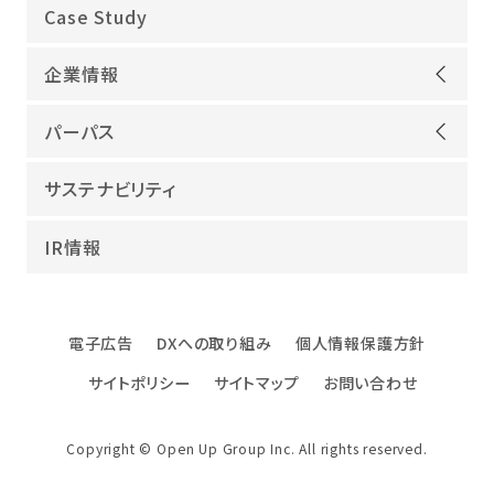
オープンアップグループが選ばれる理由
Case Study
機電領域
企業情報
ITインフラ
ごあいさつ
IT開発
パーパス
会社概要
建設領域
当社グループのパーパス
サステナビリティ
沿革
海外領域
パーパス実現への取り組み
役員紹介
教育・人材紹介
IR情報
幸せな仕事総合研究所
グループ企業
障害者雇用
パーパスサポーター
数字でみるオープンアップグループ
エンジニアインタビュー
電子広告
DXへの取り組み
個人情報保護方針
エンジニアデータ
サイトポリシー
サイトマップ
お問い合わせ
DXへの取り組み
ファクトブック
Copyright © Open Up Group Inc. All rights reserved.
社名・ロゴ