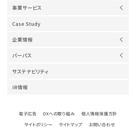
事業サービス
オープンアップグループが選ばれる理由
Case Study
機電領域
企業情報
ITインフラ
ごあいさつ
IT開発
パーパス
会社概要
建設領域
当社グループのパーパス
サステナビリティ
沿革
海外領域
パーパス実現への取り組み
役員紹介
教育・人材紹介
IR情報
幸せな仕事総合研究所
グループ企業
障害者雇用
パーパスサポーター
数字でみるオープンアップグループ
エンジニアインタビュー
電子広告
DXへの取り組み
個人情報保護方針
エンジニアデータ
サイトポリシー
サイトマップ
お問い合わせ
DXへの取り組み