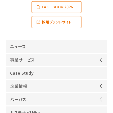
FACT BOOK 2026
採用ブランドサイト
ニュース
事業サービス
オープンアップグループが選ばれる理由
Case Study
機電領域
企業情報
ITインフラ
ごあいさつ
IT開発
パーパス
会社概要
建設領域
当社グループのパーパス
サステナビリティ