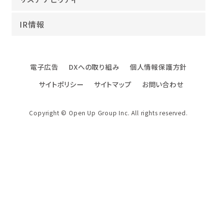
沿革
海外領域
パーパス実現への取り組み
役員紹介
教育・人材紹介
IR情報
幸せな仕事総合研究所
グループ企業
障害者雇用
パーパスサポーター
数字でみるオープンアップグループ
エンジニアインタビュー
電子広告
DXへの取り組み
個人情報保護方針
エンジニアデータ
サイトポリシー
サイトマップ
お問い合わせ
DXへの取り組み
ファクトブック
Copyright © Open Up Group Inc. All rights reserved.
社名・ロゴ