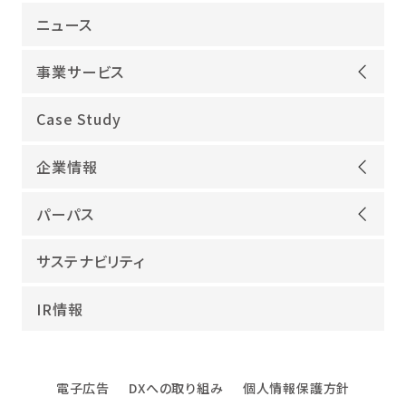
ニュース
事業サービス
オープンアップグループが選ばれる理由
Case Study
機電領域
企業情報
ITインフラ
ごあいさつ
IT開発
パーパス
会社概要
建設領域
当社グループのパーパス
サステナビリティ
沿革
海外領域
パーパス実現への取り組み
役員紹介
教育・人材紹介
IR情報
幸せな仕事総合研究所
グループ企業
障害者雇用
パーパスサポーター
数字でみるオープンアップグループ
エンジニアインタビュー
電子広告
DXへの取り組み
個人情報保護方針
エンジニアデータ