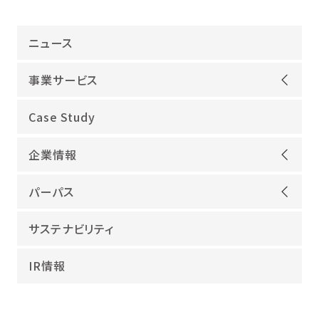
ニュース
事業サービス
オープンアップグループが選ばれる理由
Case Study
機電領域
企業情報
ITインフラ
ごあいさつ
IT開発
パーパス
会社概要
建設領域
当社グループのパーパス
サステナビリティ
沿革
海外領域
パーパス実現への取り組み
役員紹介
教育・人材紹介
IR情報
幸せな仕事総合研究所
グループ企業
障害者雇用
パーパスサポーター
数字でみるオープンアップグループ