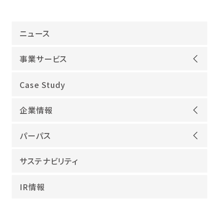
ニュース
事業サービス
オープンアップグループが選ばれる理由
Case Study
機電領域
企業情報
ITインフラ
ごあいさつ
IT開発
パーパス
会社概要
建設領域
当社グループのパーパス
サステナビリティ
沿革
海外領域
パーパス実現への取り組み
役員紹介
教育・人材紹介
IR情報
幸せな仕事総合研究所
グループ企業
障害者雇用
パーパスサポーター
数字でみるオープンアップグループ