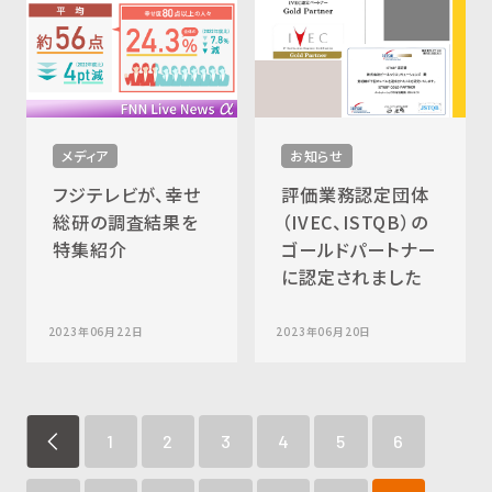
メディア
お知らせ
フジテレビが、幸せ
評価業務認定団体
総研の調査結果を
（IVEC、ISTQB）の
特集紹介
ゴールドパートナー
に認定されました
2023年06月22日
2023年06月20日
REV
1
2
3
4
5
6