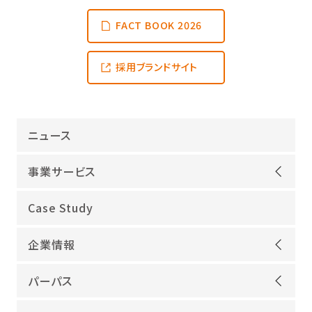
FACT BOOK 2026
採用ブランドサイト
ニュース
事業サービス
オープンアップグループが選ばれる理由
Case Study
機電領域
企業情報
ITインフラ
ごあいさつ
IT開発
パーパス
会社概要
建設領域
当社グループのパーパス