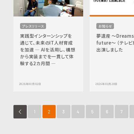
プレスリリース
お知らせ
実践型インターンシップを
夢遺産 ～Dreams f
通じて、未来のIT人材育成
future～ （テレ
を加速 ― AIを活用し、構想
出演しました
から実装までを一貫して体
験する2カ月間 ―
2026年03月02日
2026年02月20日
PREV
1
2
3
4
5
6
7