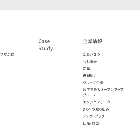
Case
企業情報
Study
ープが選ば
ごあいさつ
会社概要
沿革
役員紹介
グループ企業
数字でみるオープンアップ
グループ
エンジニアデータ
DXへの取り組み
ファクトブック
社名・ロゴ