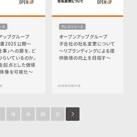
ース
プレスリリース
ンアップグループ
オープンアップグループ
書2025公開〜
子会社の社名変更について
仕事」への扉を、ど
〜リブランディングによる提
ひらいているのか。
供価値の向上を目指す〜
を起点とした価値
体像を可視化〜
5日
2026年01月05日
7
18
19
20
21
NEXT