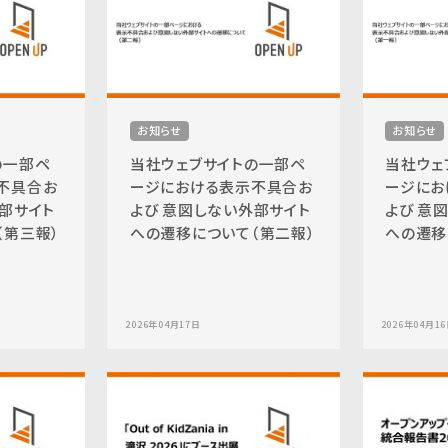
お知らせ
お知らせ
の一部ペ
当社ウェブサイトの一部ペ
当社ウェ
不具合お
ージにおける表示不具合お
ージにお
部サイト
よび 意図しない外部サイト
よび 意
（第三報）
への遷移について（第二報）
への遷移
2026年04月17日
2026年04月1