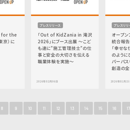
プレスリリース
プレスリリ
or the
「Out of KidZania in 滝沢
オープ
ビ東京）に
2026」にブース出展 〜こど
統合報告
も達に”施⼯管理技⼠”の仕
「幸せな
事と安全の⼤切さを伝える
のように
職業体験を実施〜
パーパス
創造の全
2026年02月06日
2026年01月1
8
9
10
11
12
13
14
15
16
1