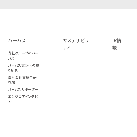
パーパス
サステナビリ
IR情
ティ
報
当社グループのパー
パス
パーパス実現への取
り組み
幸せな仕事総合研
究所
パーパスサポーター
エンジニアインタビ
ュー