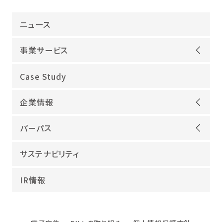
ニュース
事業サービス
オープンアップグループが選ばれる理由
Case Study
機電領域
企業情報
ITインフラ
ごあいさつ
IT開発
パーパス
会社概要
建設領域
当社グループのパーパス
サステナビリティ
沿革
海外領域
パーパス実現への取り組み
役員紹介
教育・人材紹介
IR情報
幸せな仕事総合研究所
グループ企業
障害者雇用
パーパスサポーター
数字でみるオープンアップグループ
エンジニアインタビュー