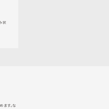
み状
努めます。な