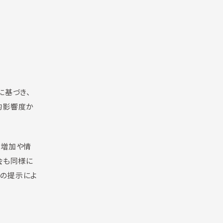
に基づき、
的影響度か
ト増加や情
会も同様に
トの提示によ