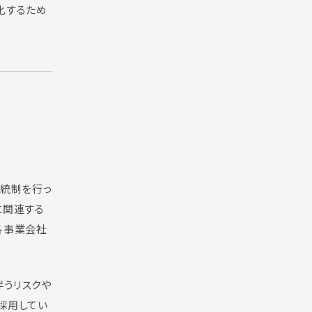
化するため
た統制を行っ
に関連する
各事業会社
伴うリスクや
採用してい