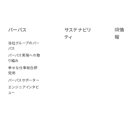
パーパス
サステナビリ
IR情
ティ
報
当社グループのパー
パス
パーパス実現への取
り組み
幸せな仕事総合研
究所
パーパスサポーター
エンジニアインタビ
ュー