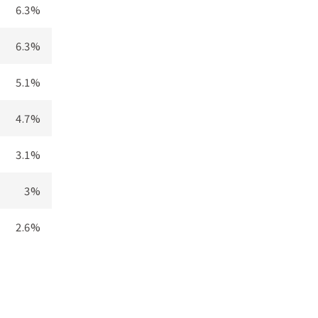
6.3%
6.3%
5.1%
4.7%
3.1%
3%
2.6%