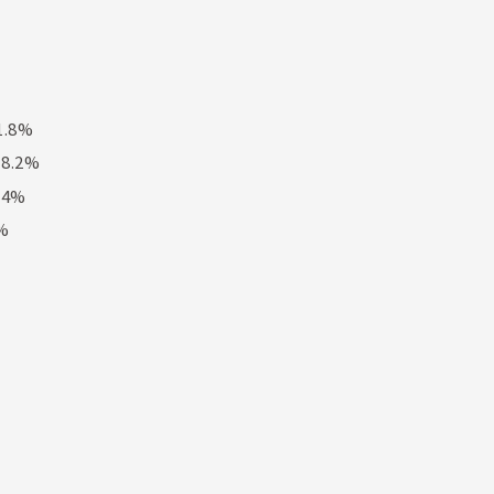
.8%
8.2%
.4%
%