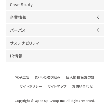
オープンアップグループが選ばれる理由
Case Study
機電領域
企業情報
ITインフラ
ごあいさつ
IT開発
パーパス
会社概要
建設領域
当社グループのパーパス
サステナビリティ
沿革
海外領域
パーパス実現への取り組み
役員紹介
教育・人材紹介
IR情報
幸せな仕事総合研究所
グループ企業
障害者雇用
パーパスサポーター
数字でみるオープンアップグループ
エンジニアインタビュー
電子広告
DXへの取り組み
個人情報保護方針
エンジニアデータ
サイトポリシー
サイトマップ
お問い合わせ
DXへの取り組み
ファクトブック
Copyright © Open Up Group Inc. All rights reserved.
社名・ロゴ