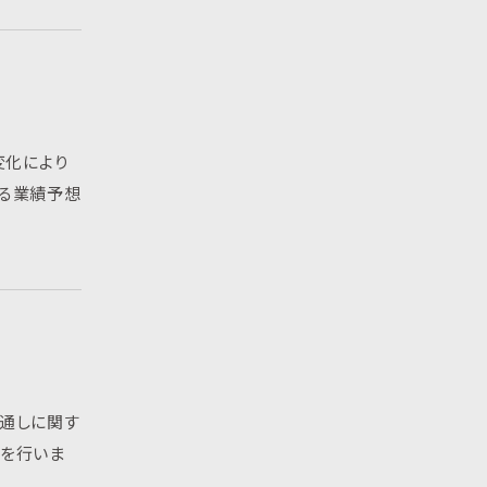
変化により
よる業績予想
見通しに関す
示を行いま