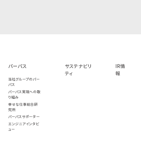
パーパス
サステナビリ
IR情
ティ
報
当社グループのパー
パス
パーパス実現への取
り組み
幸せな仕事総合研
究所
パーパスサポーター
エンジニアインタビ
ュー