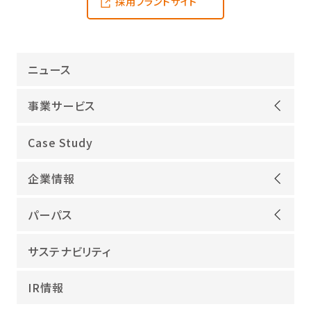
採用ブランドサイト
ニュース
事業サービス
オープンアップグループが選ばれる理由
Case Study
機電領域
企業情報
ITインフラ
ごあいさつ
IT開発
パーパス
会社概要
建設領域
当社グループのパーパス
サステナビリティ
沿革
海外領域
パーパス実現への取り組み
役員紹介
教育・人材紹介
IR情報
幸せな仕事総合研究所
グループ企業
障害者雇用