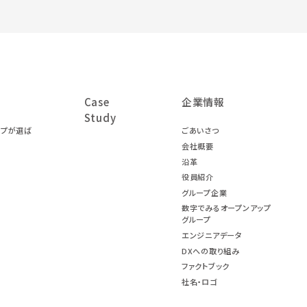
Case
企業情報
Study
ープが選ば
ごあいさつ
会社概要
沿革
役員紹介
グループ企業
数字でみるオープンアップ
グループ
エンジニアデータ
DXへの取り組み
ファクトブック
社名・ロゴ