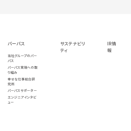
パーパス
サステナビリ
IR情
ティ
報
当社グループのパー
パス
パーパス実現への取
り組み
幸せな仕事総合研
究所
パーパスサポーター
エンジニアインタビ
ュー